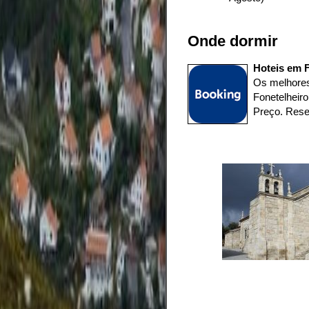
Onde dormir
Hoteis em F
Os melhores
Fonetelheir
Preço. Rese