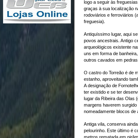
logo a seguir às freguesias
graças à sua localização 
rodoviários e ferroviários
freguesia).
Antiquíssimo lugar, aqui s
povos ancestrais. Antigo c
arqueológicos existente na
uns em forma de banheira, 
outros cavados em pedras
O castro do Torreão é de 
estanho, aproveitando tam
A designação de Fornotelhe
ter existido e se ter desen
lugar da Ribeira das Olas 
margens haverem surgido 
nomeadamente blocos de a
Antiga vila, conserva ainda
pelourinho. Este último é 
metros rematada em pirâmi