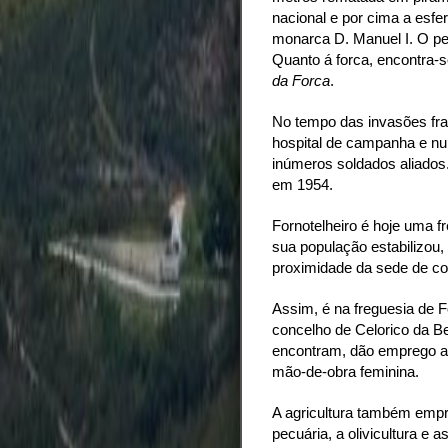
nacional e por cima a esfe
monarca D. Manuel I. O pe
Quanto á forca, encontra
da Forca
.
No tempo das invasões fra
hospital de campanha e nu
inúmeros soldados aliados. 
em 1954.
Fornotelheiro é hoje uma f
sua população estabilizou,
proximidade da sede de co
Assim, é na freguesia de Fo
concelho de Celorico da Be
encontram, dão emprego a 
mão-de-obra feminina.
A agricultura também empr
pecuária, a olivicultura e a