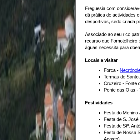
Freguesia com consideráve
dá prática de actividades c
desportivas, sedo criada 
Associado ao seu rico patri
recurso que Fornotelheiro 
águas necessita para doenç
Locais a visitar
Forca -
Necrópol
Termas de Santo A
Cruzeiro - Fonte 
Ponte das Olas -
Festividades
Festa do Menino 
Festa de S. José 
Festa de Stº. Ant
Festa de Nossa S
Agosto)