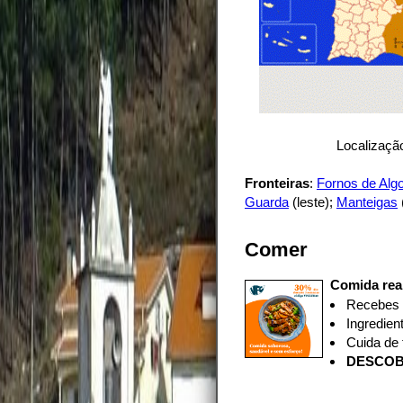
Localização
Fronteiras
:
Fornos de Alg
Guarda
(leste);
Manteigas
Comer
Comida rea
Recebes
Ingredien
Cuida de 
D
ESCOB