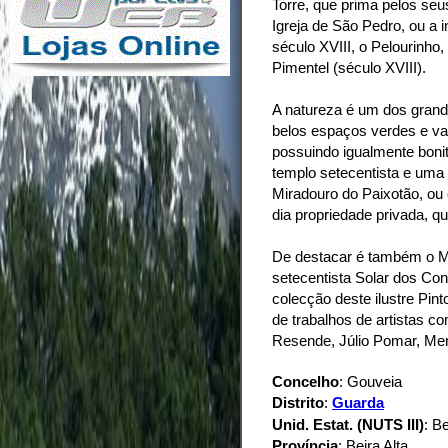
Torre, que prima pelos se
Igreja de São Pedro, ou a i
século XVIII, o Pelourinho
Pimentel (século XVIII).
A natureza é um dos grand
belos espaços verdes e var
possuindo igualmente bon
templo setecentista e uma
Miradouro do Paixotão, ou
dia propriedade privada, qu
De destacar é também o Mu
setecentista Solar dos Co
colecção deste ilustre Pi
de trabalhos de artistas co
Resende, Júlio Pomar, Men
Concelho
: Gouveia
Distrito
:
Guarda
Unid. Estat. (NUTS III)
: B
Província
: Beira Alta