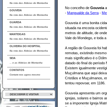
Na rota das Aldeias de Montanha
No concelho de
Gouveia
a
GOUVEIA
-
Mangualde da Serra
-
Me
Na rota das Aldeias de Montanha
GUARDA
Gouveia é uma bonita cidad
Na rota das Aldeias de Montanha
situada na encosta ocident
metros de altitude, de on
MANTEIGAS
Vale do Mondego, e toda a
Na rota das Aldeias de Montanha
OLIVEIRA DO HOSPITAL
A região de Gouveia foi h
Na rota das Aldeias de Montanha
remotas, existindo mesmo a
mais significativo é o Dól
SEIA
datado do final do período 
... e as Aldeias de Montanha
Existem igualmente vestígi
CONTATOS
Muçulmana que aqui deixar
Contate-nos agora mesmo
Cristãos e Muçulmanos, es
tentou repovoar, em 1186.
Gouveia apresenta um org
igrejas, solares e bairros 
se a imponente Igreja Matr