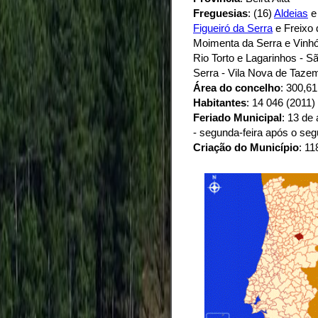
Freguesias
: (16)
Aldeias
Figueiró da Serra
e Freixo 
Moimenta da Serra e Vinhó
Rio Torto e Lagarinhos - Sã
Serra - Vila Nova de Taze
Área do concelho
: 300,6
Habitantes
: 14 046 (2011)
Feriado Municipal
: 13 de
- segunda-feira após o s
Criação do Município
: 11