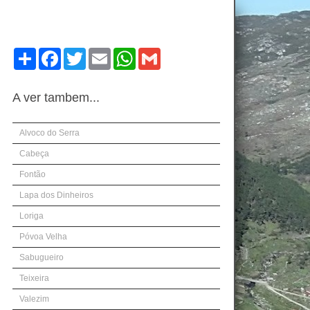
Compartilhe
Facebook
Twitter
Email
WhatsApp
Gmail
A ver tambem...
Alvoco do Serra
Cabeça
Fontão
Lapa dos Dinheiros
Loriga
Póvoa Velha
Sabugueiro
Teixeira
Valezim